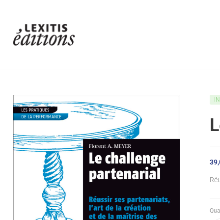
Lexitis
Editions
I
L
39,
Réu
Qua