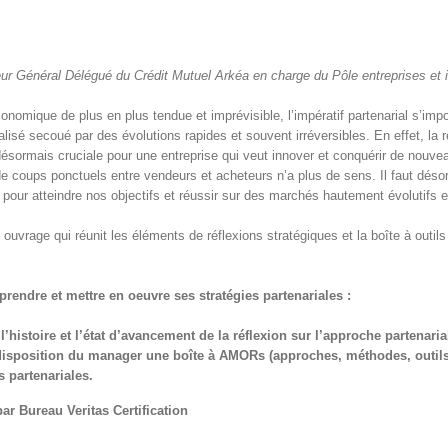
ur Général Délégué du Crédit Mutuel Arkéa en charge du Pôle entreprises et in
conomique de plus en plus tendue et imprévisible, l’impératif partenarial s’im
isé secoué par des évolutions rapides et souvent irréversibles. En effet, la ré
 désormais cruciale pour une entreprise qui veut innover et conquérir de no
de coups ponctuels entre vendeurs et acheteurs n’a plus de sens. Il faut déso
s pour atteindre nos objectifs et réussir sur des marchés hautement évolutifs e
 ouvrage qui réunit les éléments de réflexions stratégiques et la boîte à outils 
rendre et mettre en oeuvre ses stratégies partenariales :
l’histoire et l’état d’avancement de la réflexion sur l’approche partenaria
disposition du manager une boîte à AMORs (approches, méthodes, outils e
partenariales.
par Bureau Veritas Certification