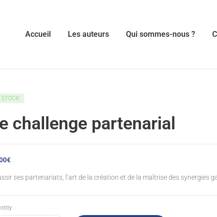
Accueil
Les auteurs
Qui sommes-nous ?
C
N STOCK
e challenge partenarial
00
€
ssir ses partenariats, l’art de la création et de la maîtrise des synergies
ntity