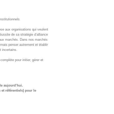
stitutionnels.
pose aux organisations qui veulent
ussite de sa stratégie d’alliance
uveaux marchés. Dans nos marchés
rmais penser autrement et établir
t incertains.
complète pour initier, gérer et
le aujourd’hui.
t référentiels) pour le