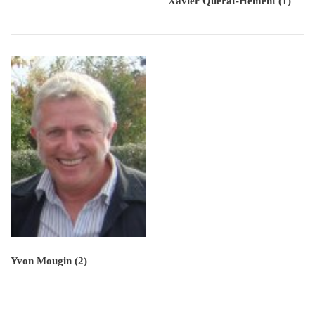
Xavier Quérat-Hément
(1)
Yvon Mougin
(2)