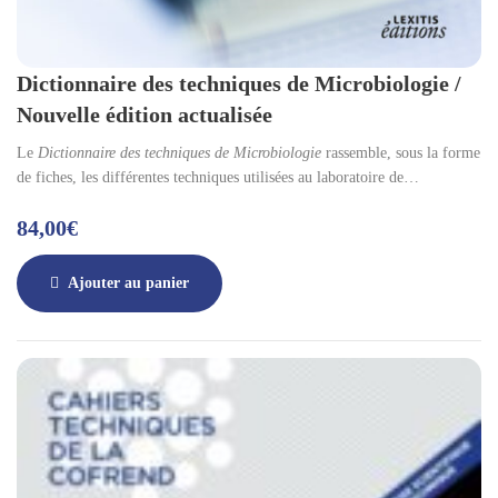
Dictionnaire des techniques de Microbiologie /
Nouvelle édition actualisée
Le
Dictionnaire des techniques de Microbiologie
rassemble, sous la forme
de fiches, les différentes techniques utilisées au laboratoire de
microbiologie pour la culture et l’identification classique des
84,00
€
microorganismes. Il était auparavant publié par le CDRP d’Aquitaine
(Canopé). Il est destiné en particulier aux étudiants, aux techniciens et
aux responsables des laboratoires de biologie médicale, de contrôle, de
Ajouter au panier
recherche, aux professeurs… dans le domaine médical, agroalimentaire,
cosmétique, pharmaceutique…